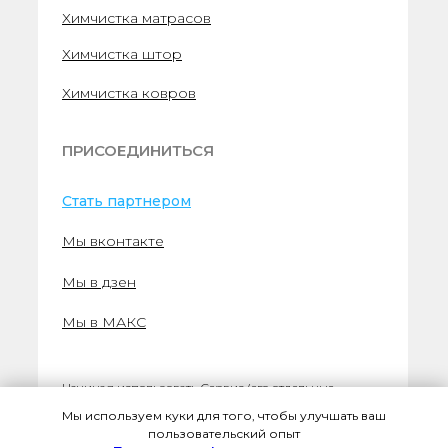
Химчистка матрасов
Химчистка штор
Химчистка ковров
ПРИСОЕДИНИТЬСЯ
Стать партнером
Мы вконтакте
Мы в дзен
Мы в МАКС
Начиная использовать Сервис (его отдельные
функциональности), вы принимаете Публичную
Мы используем куки для того, чтобы улучшать ваш
оферту и соглашаетесь c Политикой
пользовательский опыт
конфиденциальности с которыми вы можете