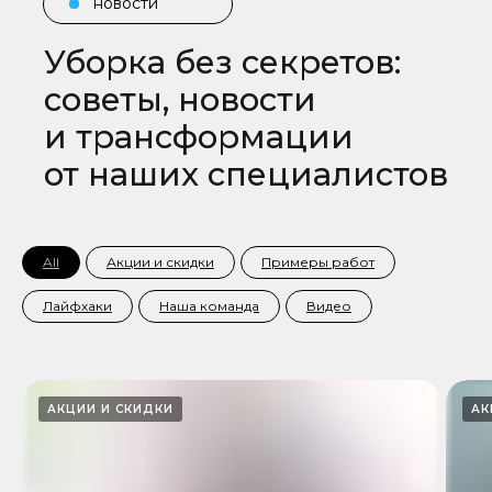
новости
Уборка без секретов:
советы, новости
и трансформации
от наших специалистов
All
Акции и скидки
Примеры работ
Лайфхаки
Наша команда
Видео
АКЦИИ И СКИДКИ
АК