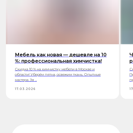
Мебель как новая — дешевле на 10
Ч
%: профессиональная химчистка!
р
Скидка 10 % на химчистку мебели в Москве и
С
области! Уберём пятна, освежим ткань. Опытные
П
мастера. Зв ...
пр
17.03.2026
1